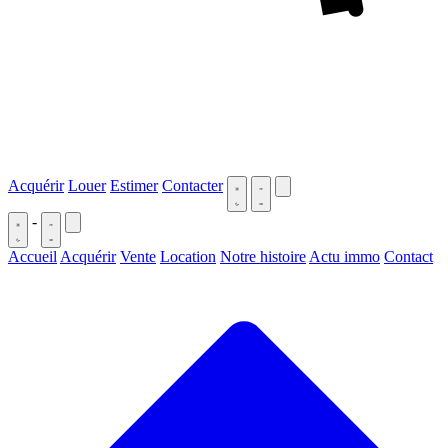
Acquérir
Louer
Estimer
Contacter
-
Accueil
Acquérir
Vente
Location
Notre histoire
Actu immo
Contact