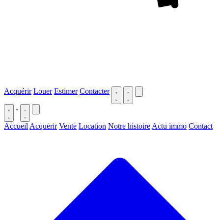
Acquérir
Louer
Estimer
Contacter
-
Accueil
Acquérir
Vente
Location
Notre histoire
Actu immo
Contact